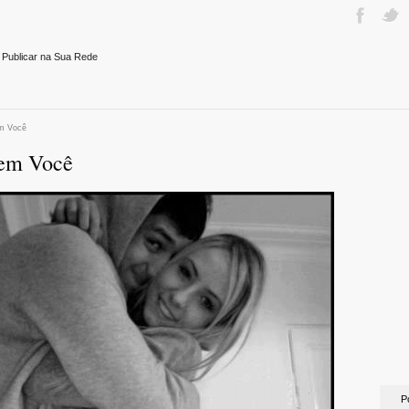
 Publicar na Sua Rede
m Você
 em Você
P