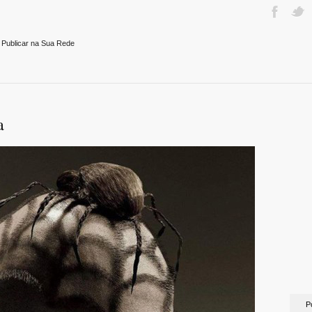
 Publicar na Sua Rede
a
P