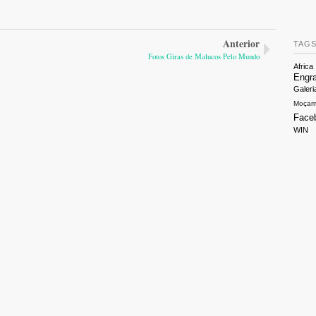
Anterior
TAG
Fotos Giras de Malucos Pelo Mundo
Africa
Engr
Galeri
Moçam
Face
WIN