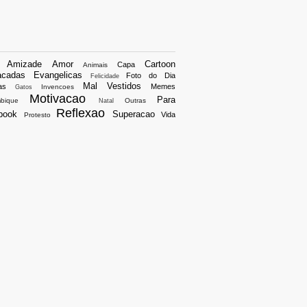
S
Amizade
Amor
Cartoon
Capa
Animais
acadas
Evangelicas
Foto do Dia
Felicidade
Mal Vestidos
as
Memes
Invencoes
Gatos
Motivacao
Para
bique
Outras
Natal
Reflexao
book
Superacao
Vida
Protesto