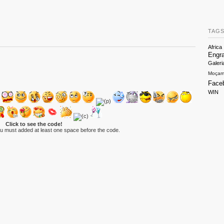
TAG
Africa
Engr
Galeri
Moçam
Face
WIN
Click to see the code!
ou must added at least one space before the code.