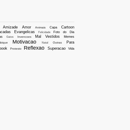
S
Amizade
Amor
Cartoon
Capa
Animais
acadas
Evangelicas
Foto do Dia
Felicidade
Mal Vestidos
as
Memes
Invencoes
Gatos
Motivacao
Para
bique
Outras
Natal
Reflexao
book
Superacao
Vida
Protesto